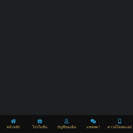
หน้าหลัก
โปรโมชั่น
บัญชีของฉัน
แชทสด !
ดาวน์โหลดแอป