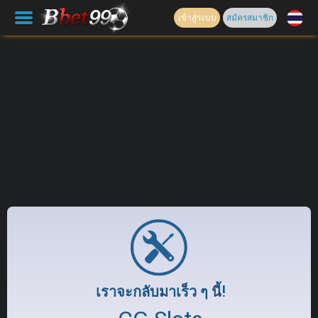
เข้าสู่ระบบ
สมัครสมาชิก
เราจะกลับมาเร็ว ๆ นี้!