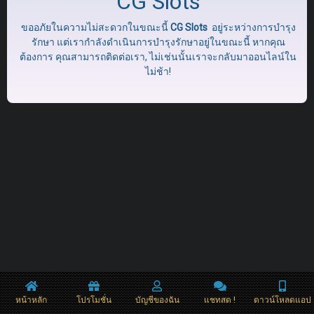
CG Slots
ขออภัยในความไม่สะดวกในขณะนี้
CG Slots
อยู่ระหว่างการบำรุง
รักษา แต่เรากำลังดำเนินการบำรุงรักษาอยู่ในขณะนี้ หากคุณ
ต้องการ คุณสามารถติดต่อเรา, ไม่เช่นนั้นเราจะกลับมาออนไลน์ใน
ไม่ช้า!
หน้าหลัก
โปรโมชั่น
บัญชีของฉัน
แชทสด !
ดาวน์โหลดแอป