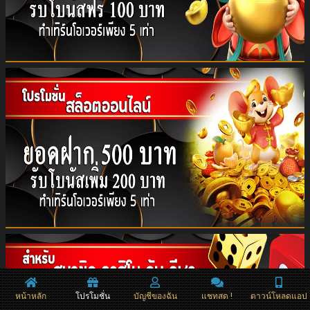
หน้าหลัก
โปรโมชั่น
บัญชีของฉัน
แชทสด !
ดาวน์โหลดแอป