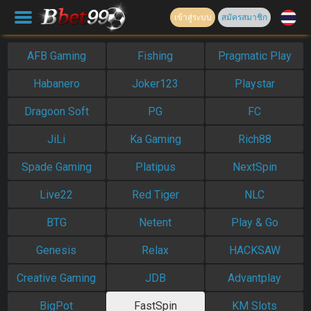
เข้าสู่ระบบ
สมัครสมาชิก
AFB Gaming
Fishing
Pragmatic Play
Habanero
Joker123
Playstar
Dragoon Soft
PG
FC
JiLi
Ka Gaming
Rich88
Spade Gaming
Platipus
NextSpin
Live22
Red Tiger
NLC
BTG
Netent
Play & Go
Genesis
Relax
HACKSAW
Creative Gaming
JDB
Advantplay
BigPot
FastSpin
KM Slots