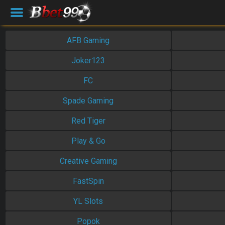
AFB Gaming
Joker123
FC
Spade Gaming
Red Tiger
Play & Go
Creative Gaming
FastSpin
YL Slots
Popok