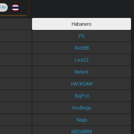
าชิก
Habanero
PG
Rich88
Live22
Netent
HACKSAW
BigPot
YesBingo
Naga
MEGA888