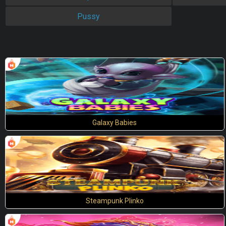
Pussy
Galaxy Babies
Steampunk Plinko