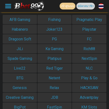
เข้าสู่ระบบ
สมัครสมาชิก
AFB Gaming
Fishing
Pragmatic Play
Habanero
Joker123
Playstar
Dragoon Soft
PG
FC
JiLi
Ka Gaming
Rich88
Spade Gaming
Platipus
NextSpin
Live22
Red Tiger
NLC
BTG
Netent
Play & Go
Genesis
Relax
HACKSAW
Creative Gaming
JDB
Advantplay
BigPot
FastSpin
KM Slots